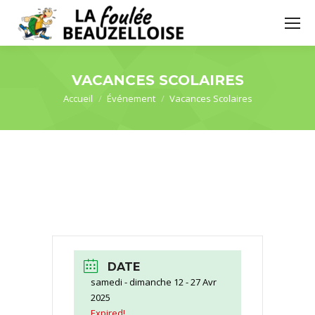
VACANCES SCOLAIRES
Vous êtes ici :
Accueil
Événement
Vacances Scolaires
DATE
samedi - dimanche 12 - 27 Avr
2025
Expired!