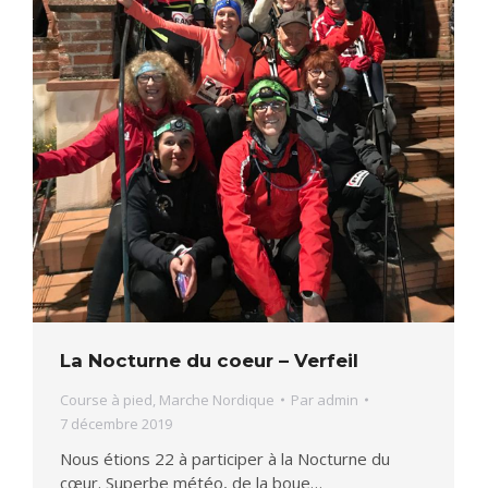
La Nocturne du coeur – Verfeil
Course à pied
,
Marche Nordique
Par
admin
7 décembre 2019
Nous étions 22 à participer à la Nocturne du
cœur. Superbe météo, de la boue…