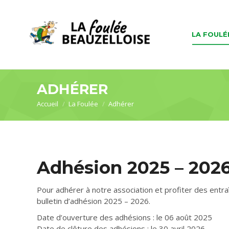
LA FOULÉ
ADHÉRER
Vous êtes ici :
Accueil
La Foulée
Adhérer
Adhésion 2025 – 202
Pour adhérer à notre association et profiter des entraî
bulletin d’adhésion 2025 – 2026.
Date d’ouverture des adhésions : le 06 août 2025
Date de clôture des adhésions : le 30 avril 2026