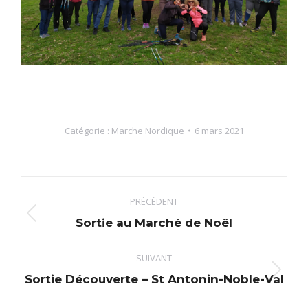
Catégorie :
Marche Nordique
6 mars 2021
Navigation
PRÉCÉDENT
article
Article
Sortie au Marché de Noël
précédent
:
SUIVANT
Article
Sortie Découverte – St Antonin-Noble-Val
suivant
: