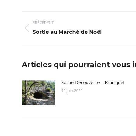
Navigation
PRÉCÉDENT
article
Article
Sortie au Marché de Noël
précédent
:
Articles qui pourraient vous 
Sortie Découverte – Bruniquel
12 juin 2022