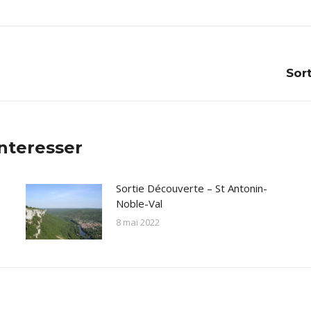
Article
Sor
suivant
:
interesser
Sortie Découverte – St Antonin-
Noble-Val
8 mai 2022